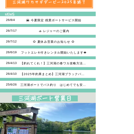
三河湖ワカサギダービー2025年終了
NEWS
26/8/4
🌇 今夏限定 残業ボートサービス開始
26/7/17
🚣 レジャーのご案内
26/7/12
🌻 夏休み営業のお知らせ 🌻
26/6/19
フットエレキ付きレンタル開始いたします☀
26/4/13
【釣れてくれ！】三河湖の春ワカ攻略方法解説データ紹介！
26/4/10
【2025年釣果まとめ】三河湖ブラックバス攻略データ
25/6/26
三河湖ボートでバス釣り はじめてでも安心なご案内(^^♪
三河湖ボート営業日