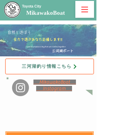
Toyota City
​MikawakoBoat
​自然と遊ぼう
全力で遊ぶあなた応援します‼
I want to propose a day that will not be forgotten
三河湖ボート
三河湖釣り情報こちら
MikawakoBoat
Instagram