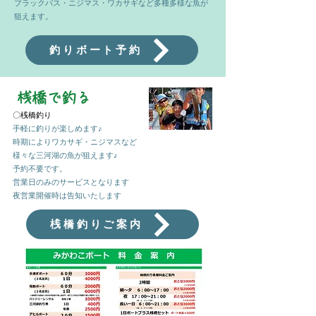
​ブラックバス・ニジマス・ワカサギなど多種多様な魚が
狙えます。
釣りボート予約
​桟橋で釣る
〇桟橋釣り
手軽に釣りが楽しめます♪
時期によりワカサギ・ニジマスなど
様々な三河湖の魚が狙えます♪
​予約不要です。
営業日のみのサービスとなります
夜営業開催時は告知いたします
桟橋釣りご案内