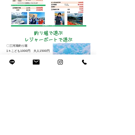
釣り堀で遊ぶ​
レジャーボートで遊ぶ
〇三河湖釣り堀
1ｈこども1000円 大人1500円
手ぶらで楽しめます♪
フナコイなどが釣れます。
釣り竿レンタルエサ付きです♪
〇手漕ぎボート (定員２名)
1時間 1000円
〇アヒルボート (定員４名)
３０分 15
00円
予約なし現場受付も対応しております
​金土日祝日・長期連休営業中
あそび予約