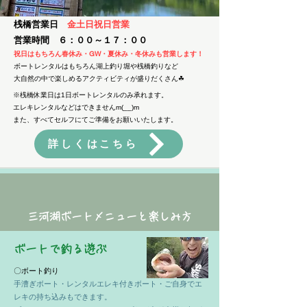
桟橋営業日
金土日祝日営業
営業時間 ６：００～１７：００
祝日は
もちろん春休み・GW・夏休み・冬休みも営業します！
ボートレンタルはもちろん湖上釣り堀や桟橋釣りなど
​大自然の中で楽しめるアクティビティが盛りだくさん☘
※桟橋休業日は1日ボートレンタルのみ承れます。
エレキレンタルなどはできませんm(__)m
​また、すべてセルフにてご準備をお願いいたします。
詳しくはこちら
​三河湖ボートメニューと楽しみ方
​ボートで釣る遊ぶ
〇ボート釣り
手漕ぎボート・レンタルエレキ付きボート・ご自身でエ
レキの持ち込みもできます。